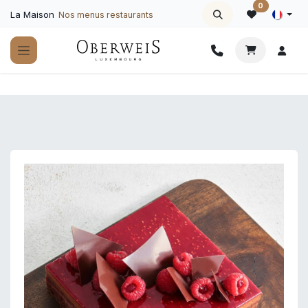
Se rendre au contenu
0
La Maison
Nos menus restaurants