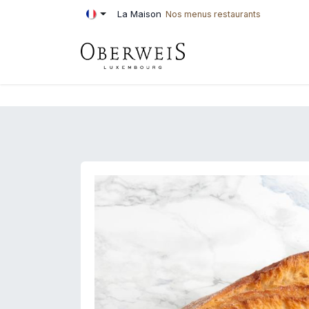
Se rendre au contenu
La Maison
Nos menus restaurants
PÂTISSERIE
BOU