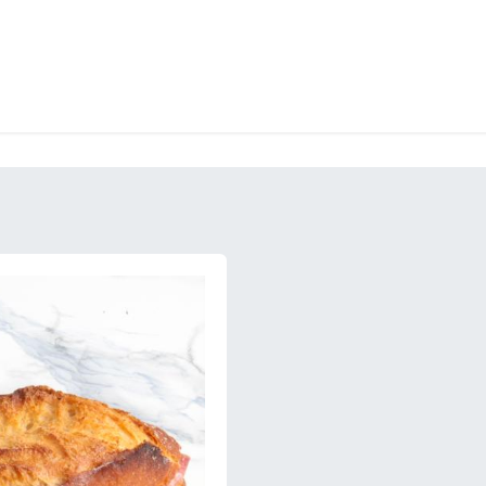
LANGERIE
GLACES
CONFISERIE
TRAITEUR
ENTREPRISES
B