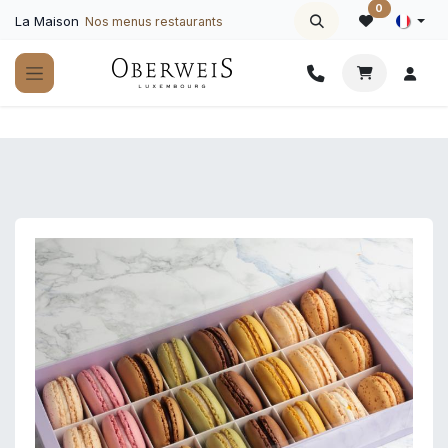
Se rendre au contenu
0
La Maison
Nos menus restaurants