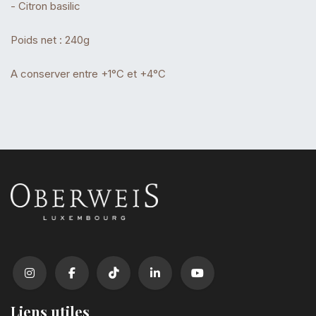
- Citron basilic
Poids net : 240g
A conserver entre +1°C et +4°C
Liens utiles