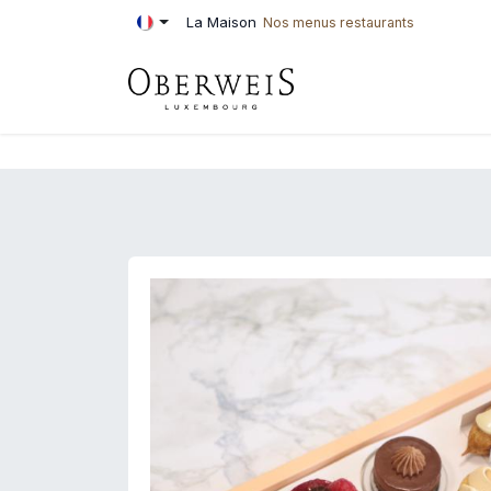
Se rendre au contenu
La Maison
Nos menus restaurants
PÂTISSERIE
BOU