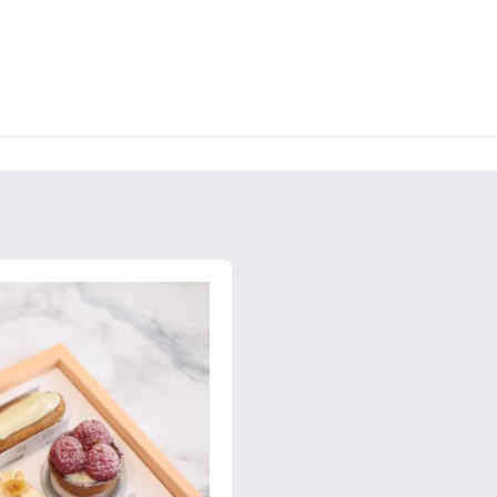
LANGERIE
GLACES
CONFISERIE
TRAITEUR
ENTREPRISES
B