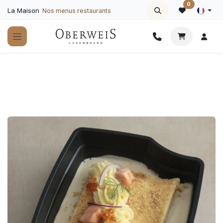
Se rendre au contenu
0
La Maison
Nos menus restaurants