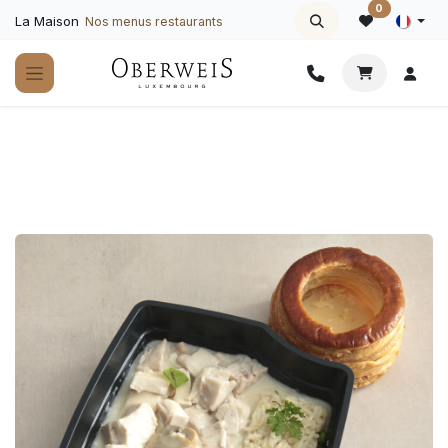
Se rendre au contenu
0
La Maison
Nos menus restaurants