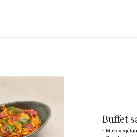
LANGERIE
GLACES
CONFISERIE
TRAITEUR
ENTREPRISES
B
Buffet 
- Maki Végétar