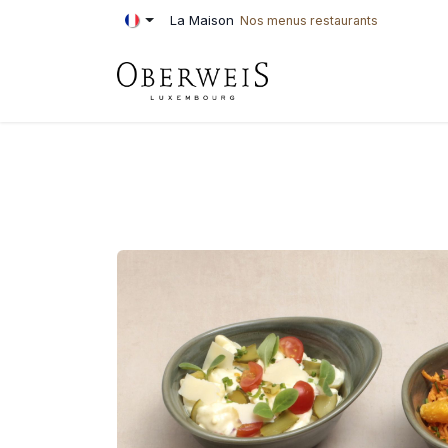
Se rendre au contenu
La Maison
Nos menus restaurants
PÂTISSERIE
BOU