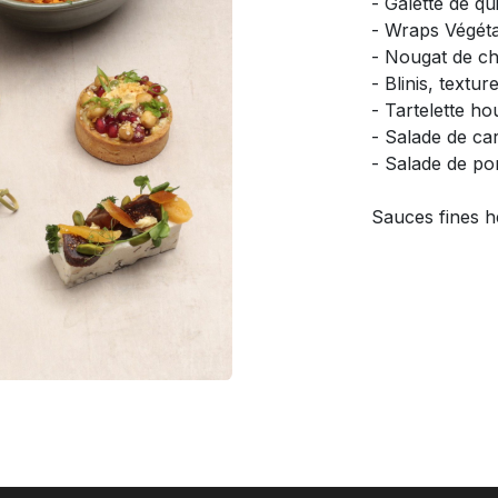
- Galette de q
- Wraps Végéta
- Nougat de c
- Blinis, textur
- Tartelette h
- Salade de ca
- Salade de p
Sauces fines h