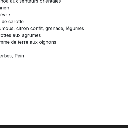
uinoa aux senteurs orientales
rien
hèvre
e de carotte
oumous, citron confit, grenade, légumes
rottes aux agrumes
omme de terre aux oignons
erbes, Pain