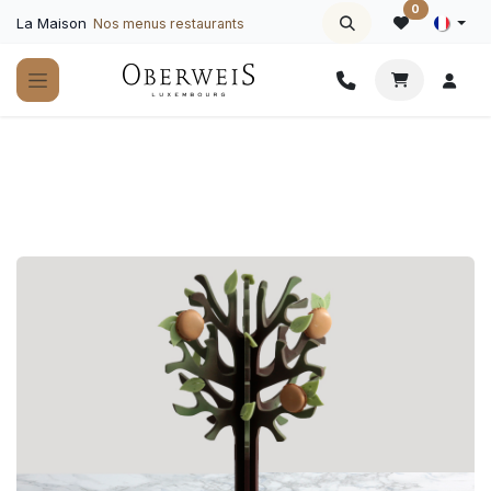
Se rendre au contenu
0
La Maison
Nos menus restaurants