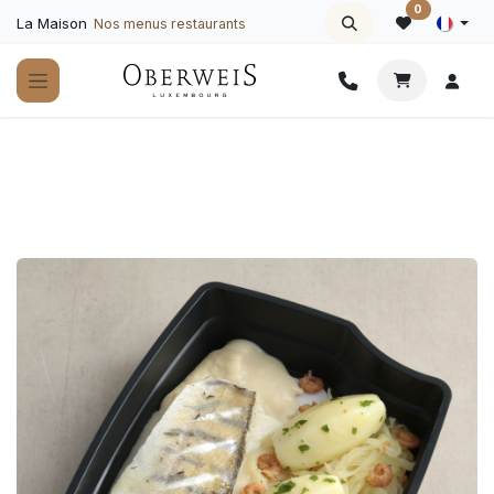
Se rendre au contenu
0
La Maison
Nos menus restaurants