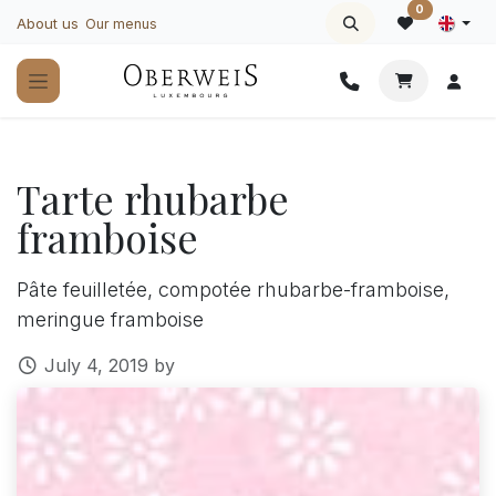
Skip to Content
0
About us
Our menus
Tarte rhubarbe
framboise
Pâte feuilletée, compotée rhubarbe-framboise,
meringue framboise
July 4, 2019
by