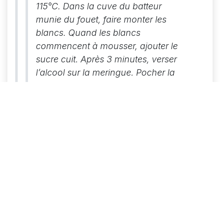
115°C.
Dans la cuve du batteur
munie du fouet, faire monter les
blancs.
Quand les blancs
commencent à mousser, ajouter le
sucre cuit.
Après 3 minutes, verser
l’alcool sur la meringue. Pocher la
meringue en spirales avec une
douille Saint-Honoré ou former des
vagues avec une cuillère à
soupe. Saupoudrer de sucre glace.
Placer la tarte dans le haut du four
en mode grill, afin de caraméliser la
meringue. A la fin, décorer avec
quelques framboises et
la
confiture framboise Oberweis
.