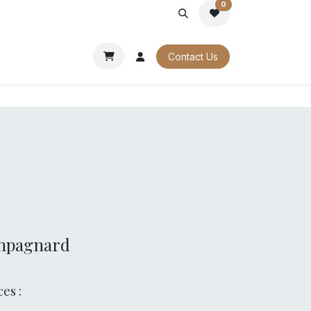
0
PORATE
OUR CATALOGUES
Contact Us
ampagnard
es :