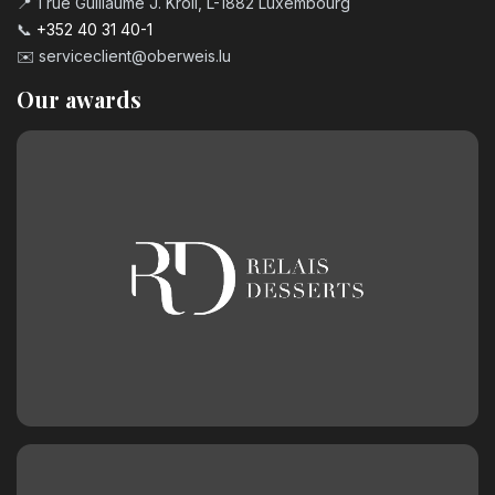
📍 1 rue Guillaume J. Kroll, L-1882 Luxembourg
📞
+352 40 31 40-1
✉️
serviceclient@oberweis.lu
Our awards