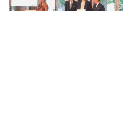
Remise de diplôme à l’hôtel Potocki, le 6 mai dernier.
De g.àd. le président de l’école M. Jean-Paul Rigal, Louis
Oberweis, le directeur de l’école Ferrandi à Paris, M. Bruno
de Monte.
in
Actualités
Oberweis SA, Le Service Clients Oberweis E-Shop
August 19, 2019