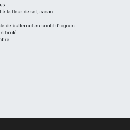
es :
t à la fleur de sel, cacao
le de butternut au confit d'oignon
on brulé
embre