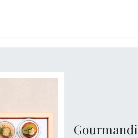
RY
ICE CREAMS
CHOCOLATES AND SWEETS
CATERING
COR
Gourmandis