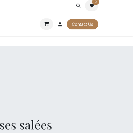
0
PORATE
OUR CATALOGUES
Contact Us
es salées