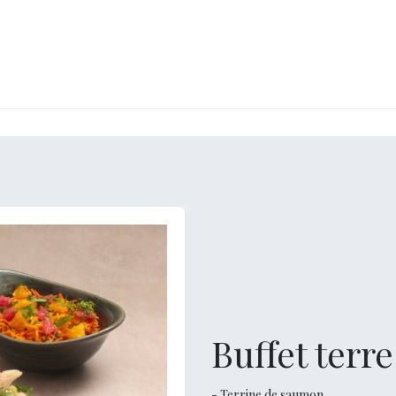
RY
ICE CREAMS
CHOCOLATES AND SWEETS
CATERING
COR
Buffet terr
- Terrine de saumon