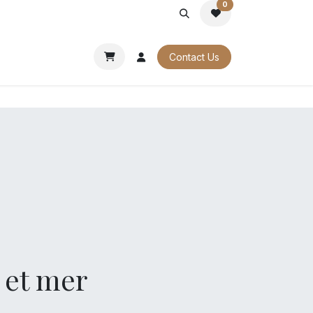
0
PORATE
OUR CATALOGUES
Contact Us
e et mer