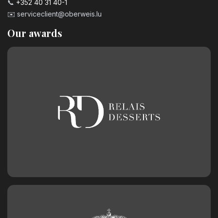
📞
+352 40 31 40-1
✉️
serviceclient@oberweis.lu
Our awards