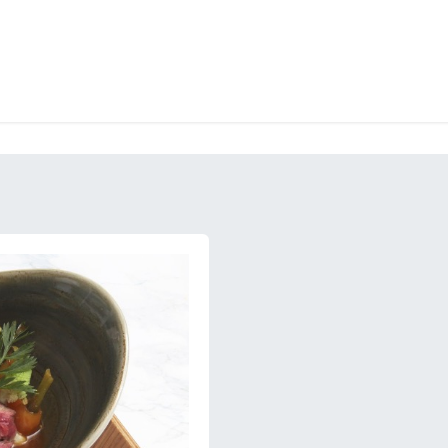
RY
ICE CREAMS
CHOCOLATES AND SWEETS
CATERING
COR