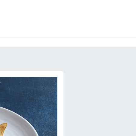
RY
ICE CREAMS
CHOCOLATES AND SWEETS
CATERING
COR