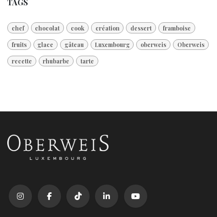
TAGS
chef
chocolat
cook
création
dessert
framboise
fruits
glace
gâteau
Luxembourg
oberweis
Oberweis
recette
rhubarbe
tarte