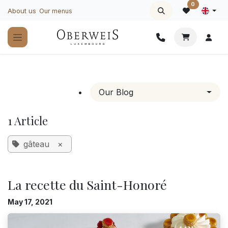
Skip to Content
0
About us
Our menus
Our Blog
1 Article
gâteau
×
La recette du Saint-Honoré
May 17, 2021