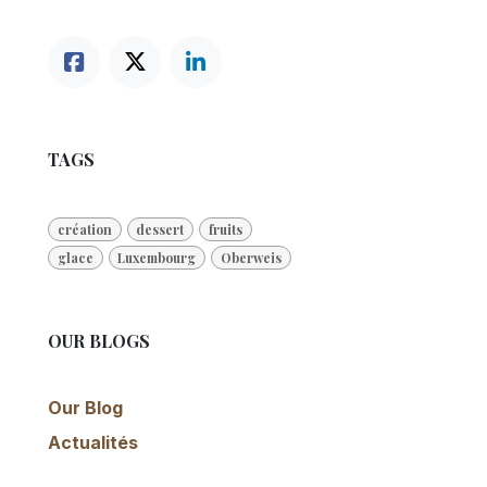
TAGS
création
dessert
fruits
glace
Luxembourg
Oberweis
OUR BLOGS
Our Blog
Actualités