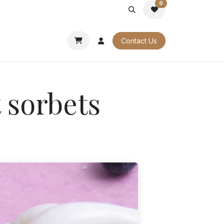
0
PORATE
OUR CATALOGUES
Contact Us
 sorbets