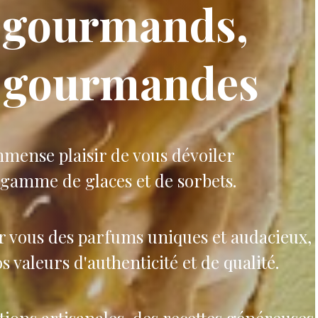
 gourmands,
s gourmandes
mmense plaisir de vous dévoiler
 gamme de glaces et de sorbets.
 vous des parfums uniques et audacieux,
s valeurs d'authenticité et de qualité.