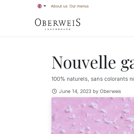
Skip to Content
About us
Our menus
PASTRIES
BAKE
Nouvelle g
100% naturels, sans colorants ni
June 14, 2023
by
Oberweis