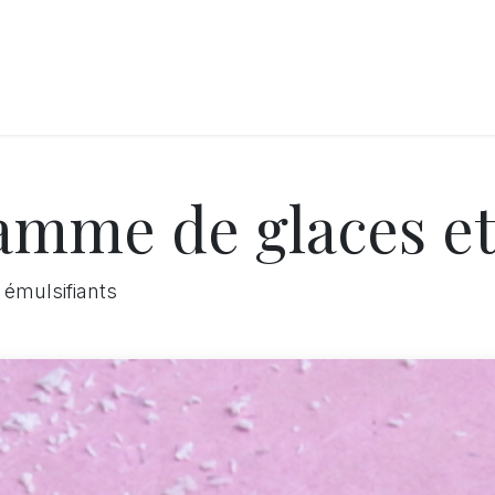
RY
ICE CREAMS
CHOCOLATES AND SWEETS
CATERING
COR
amme de glaces et
 émulsifiants