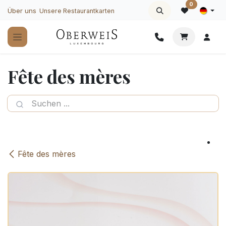
Zum Inhalt springen
0
Über uns
Unsere Restaurantkarten
Fête des mères
Fête des mères