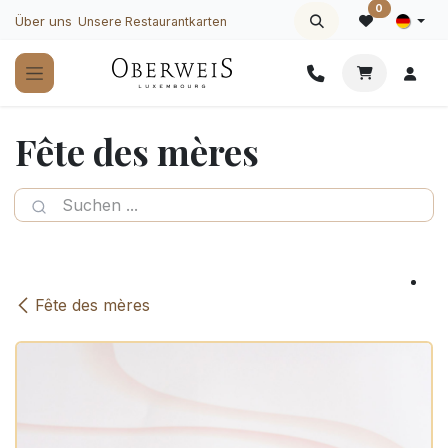
Zum Inhalt springen
0
Über uns
Unsere Restaurantkarten
Fête des mères
Fête des mères